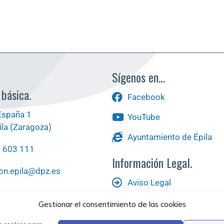
Sígenos en…
 básica.
Facebook
España 1
YouTube
la (Zaragoza)
Ayuntamiento de Épila
6 603 111
Información Legal.
on.epila@dpz.es
Aviso Legal
scas?
Política de Privacidad
Gestionar el consentimiento de las cookies