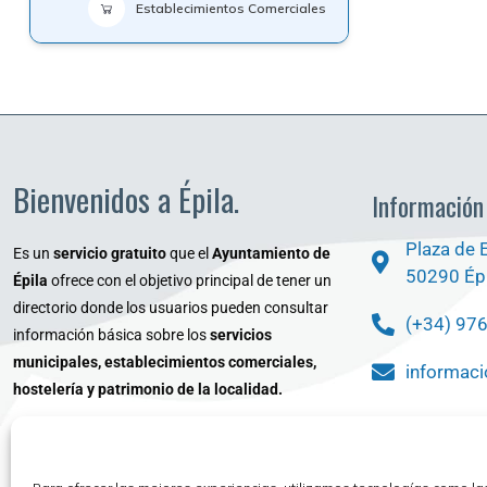
Establecimientos Comerciales
Bienvenidos a Épila.
Información
Plaza de 
Es un
servicio gratuito
que el
Ayuntamiento de
50290 Épi
Épila
ofrece con el objetivo principal de tener un
directorio donde los usuarios pueden consultar
(+34) 97
información básica sobre los
servicios
municipales, establecimientos comerciales,
informaci
hostelería y patrimonio de la localidad.
¿Qué Bu
www.epila.es