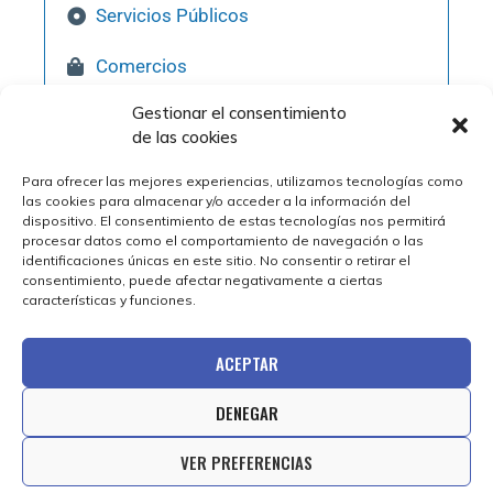
Servicios Públicos
Comercios
Gestionar el consentimiento
Hostelería
de las cookies
Pol. Industriales
Para ofrecer las mejores experiencias, utilizamos tecnologías como
las cookies para almacenar y/o acceder a la información del
Qué Visitar
dispositivo. El consentimiento de estas tecnologías nos permitirá
procesar datos como el comportamiento de navegación o las
identificaciones únicas en este sitio. No consentir o retirar el
consentimiento, puede afectar negativamente a ciertas
características y funciones.
ACEPTAR
DENEGAR
© 2025 Ayuntamiento de Épila | Diseño web por
VER PREFERENCIAS
Estudio Digital MC Clic.