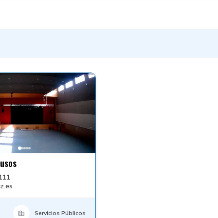
iusos
111
z.es
Servicios Públicos