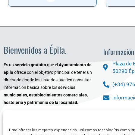
Bienvenidos a Épila.
Información
Plaza de 
Es un
servicio gratuito
que el
Ayuntamiento de
50290 Épi
Épila
ofrece con el objetivo principal de tener un
directorio donde los usuarios pueden consultar
(+34) 97
información básica sobre los
servicios
municipales, establecimientos comerciales,
informaci
hostelería y patrimonio de la localidad.
¿Qué Bu
www.epila.es
Para ofrecer las mejores experiencias, utilizamos tecnologías como la