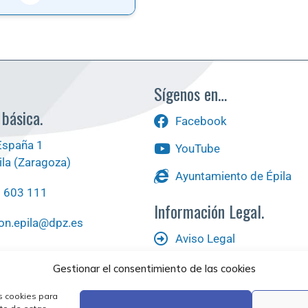
Sígenos en…
 básica.
Facebook
España 1
YouTube
la (Zaragoza)
Ayuntamiento de Épila
6 603 111
Información Legal.
on.epila@dpz.es
Aviso Legal
scas?
Política de Privacidad
Gestionar el consentimiento de las cookies
s cookies para
Política de Cookies