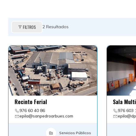
FILTROS
2
Resultados
Recinto Ferial
Sala Mult
976 60 40 86
976 603 
epila@sanpedroarbues.com
epila@dp
Servicios Públicos