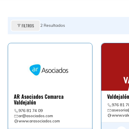
FILTROS
2
Resultados
AR Asociados Comarca
Valdejaló
Valdejalón
976 81 7
asesoria
976 81 74 09
www.vale
ar@asociados.com
www.arasociados.com