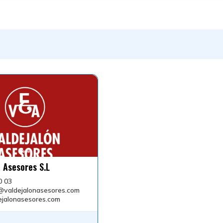
n Asesores S.L
0 03
@valdejalonasesores.com
jalonasesores.com