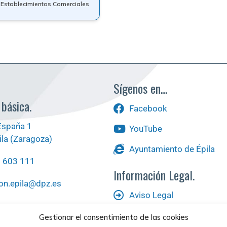
Establecimientos Comerciales
Sígenos en…
 básica.
Facebook
España 1
YouTube
la (Zaragoza)
Ayuntamiento de Épila
6 603 111
Información Legal.
on.epila@dpz.es
Aviso Legal
scas?
Política de Privacidad
Gestionar el consentimiento de las cookies