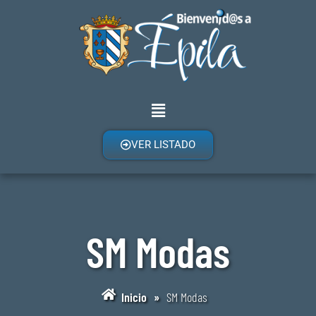
VER LISTADO
SM Modas
Inicio
»
SM Modas