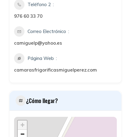
Teléfono 2
976 60 33 70
Correo Electrónico
camiguelp@yahoo.es
Página Web
camarasfrigorificasmiguelperez.com
¿Cómo llegar?
+
−